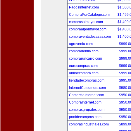
eProductos.com
$1,500.
PagosInternet.com
$1,500.
CompraPorCatalogo.com
$1,499.
comprasalmayor.com
$1,499.
compraalpormayor.com
$1,400.
compraventadecasas.com
$1,400.
agroventa.com
$999.
compradeldia.com
$999.
compraruncarro.com
$999.
eurocompras.com
$999.
onlinecompra.com
$999.
tiendadecompras.com
$995.
InternetCustomers.com
$980.
ComercioInternet.com
$950.
CompraInternet.com
$950.
comprasgrupales.com
$950.
pooldecompras.com
$950.
comprasindustriales.com
$899.