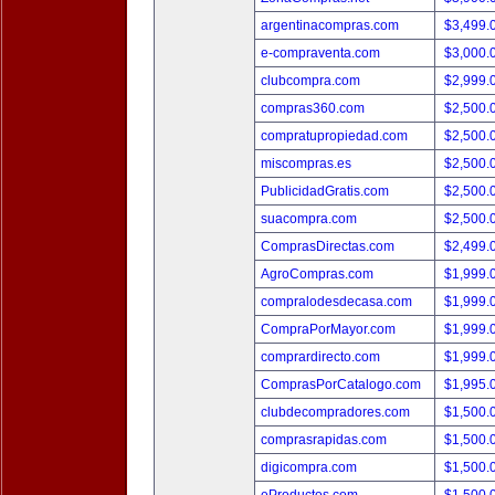
argentinacompras.com
$3,499.
e-compraventa.com
$3,000.
clubcompra.com
$2,999.
compras360.com
$2,500.
compratupropiedad.com
$2,500.
miscompras.es
$2,500.
PublicidadGratis.com
$2,500.
suacompra.com
$2,500.
ComprasDirectas.com
$2,499.
AgroCompras.com
$1,999.
compralodesdecasa.com
$1,999.
CompraPorMayor.com
$1,999.
comprardirecto.com
$1,999.
ComprasPorCatalogo.com
$1,995.
clubdecompradores.com
$1,500.
comprasrapidas.com
$1,500.
digicompra.com
$1,500.