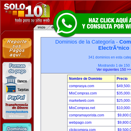
Dominios de la Categoría -
Com
ElectrÃ³nico
341 dominios en esta categ
Mostrando 1 de 150
Ver siguientes 150 >>
Nombre de Dominio
Precio
comprasya.com
$49,500
MisCompras.com
$35,000
marketweb.com
$25,000
MisCompras.net
$10,000
compramayorista.com
$9,800.
webpago.com
$9,800.
clickcompra.com
$9,500.