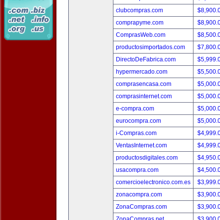
clubcompras.com
$8,900.
comprapyme.com
$8,900.
ComprasWeb.com
$8,500.
productosimportados.com
$7,800.
DirectoDeFabrica.com
$5,999.
hypermercado.com
$5,500.
comprasencasa.com
$5,000.
comprasinternet.com
$5,000.
e-compra.com
$5,000.
eurocompra.com
$5,000.
i-Compras.com
$4,999.
VentasInternet.com
$4,999.
productosdigitales.com
$4,950.
usacompra.com
$4,500.
comercioelectronico.com.es
$3,999.
zonacompra.com
$3,900.
ZonaCompras.com
$3,900.
ZonaCompras.net
$3,900.