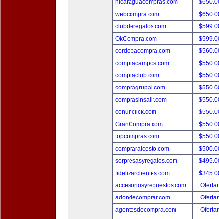
nicaraguacompras.com
$650.
webcompra.com
$650.
clubderegalos.com
$599.
OkCompra.com
$599.
cordobacompra.com
$560.
compracampos.com
$550.
compraclub.com
$550.
compragrupal.com
$550.
comprasinsalir.com
$550.
conunclick.com
$550.
GranCompra.com
$550.
topcompras.com
$550.
compraralcosto.com
$500.
sorpresasyregalos.com
$495.
fidelizarclientes.com
$345.
accesoriosyrepuestos.com
Ofertar
adondecomprar.com
Ofertar
agentesdecompra.com
Ofertar