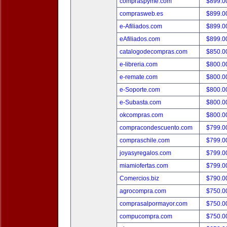
compraspyme.com
$899.
comprasweb.es
$899.
e-Afiliados.com
$899.
eAfiliados.com
$899.
catalogodecompras.com
$850.
e-libreria.com
$800.
e-remate.com
$800.
e-Soporte.com
$800.
e-Subasta.com
$800.
okcompras.com
$800.
compracondescuento.com
$799.
compraschile.com
$799.
joyasyregalos.com
$799.
miamiofertas.com
$799.
Comercios.biz
$790.
agrocompra.com
$750.
comprasalpormayor.com
$750.
compucompra.com
$750.