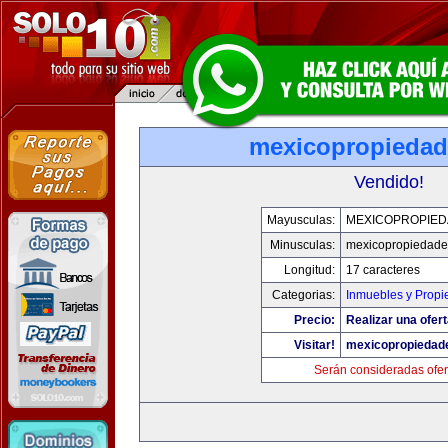
mexicopropieda
Vendido!
Mayusculas:
MEXICOPROPIE
Minusculas:
mexicopropiedad
Longitud:
17 caracteres
Categorias:
Inmuebles y Prop
Precio:
Realizar una ofert
Visitar!
mexicopropiedad
Serán consideradas ofer