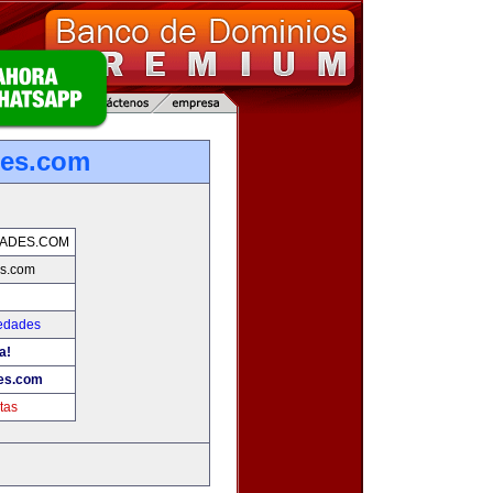
des.com
DADES.COM
es.com
iedades
a!
es.com
tas