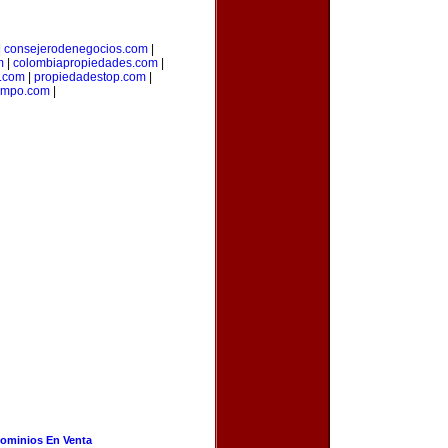
|
consejerodenegocios.com
|
m
|
colombiapropiedades.com
|
.com
|
propiedadestop.com
|
campo.com
|
ominios En Venta