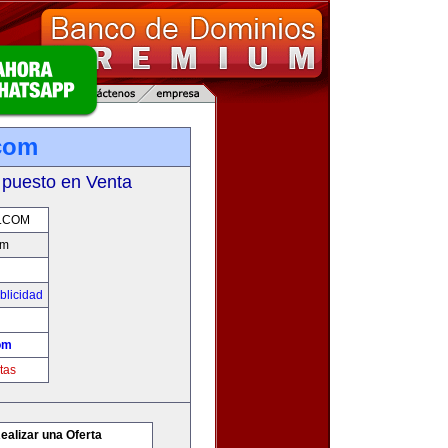
.com
 puesto en Venta
D.COM
om
blicidad
om
tas
ealizar una Oferta