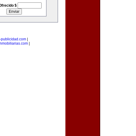
Ofrecido $
i-publicidad.com
|
nmobiliarias.com
|