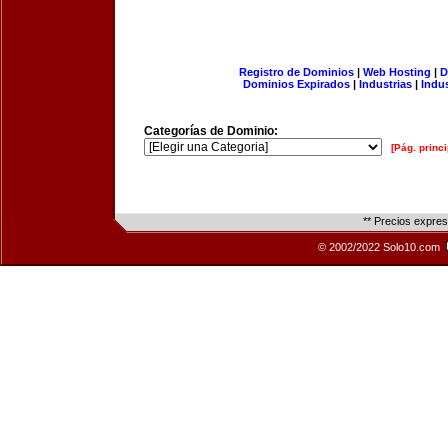
Registro de Dominios
|
Web Hosting
|
D
Dominios Expirados
|
Industrias
|
Indu
Categorías de Dominio:
[Pág. princi
** Precios expre
© 2002/2022 Solo10.com