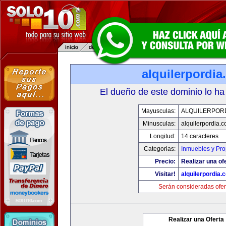
alquilerpordi
El dueño de este dominio lo ha
Mayusculas:
ALQUILERPOR
Minusculas:
alquilerpordia.
Longitud:
14 caracteres
Categorias:
Inmuebles y Pr
Precio:
Realizar una of
Visitar!
alquilerpordia.
Serán consideradas ofer
Realizar una Oferta