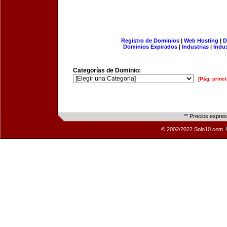
Registro de Dominios
|
Web Hosting
|
D
Dominios Expirados
|
Industrias
|
Indu
Categorías de Dominio:
[Pág. princi
** Precios expre
© 2002/2022 Solo10.com