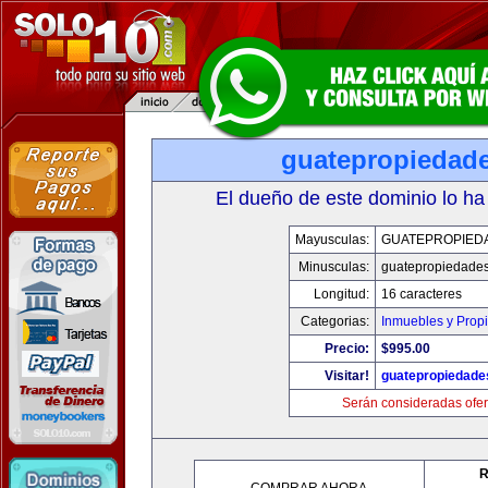
guatepropiedad
El dueño de este dominio lo ha
Mayusculas:
GUATEPROPIED
Minusculas:
guatepropiedade
Longitud:
16 caracteres
Categorias:
Inmuebles y Prop
Precio:
$995.00
Visitar!
guatepropiedade
Serán consideradas ofer
R