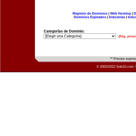
Registro de Dominios
|
Web Hosting
|
D
Dominios Expirados
|
Industrias
|
Indu
Categorías de Dominio:
[Pág. princi
** Precios expre
© 2002/2022 Solo10.com