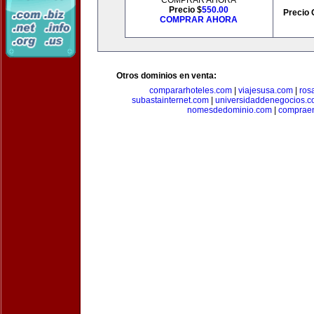
COMPRAR AHORA
Precio $
550.00
Precio 
COMPRAR AHORA
Otros dominios en venta:
compararhoteles.com
|
viajesusa.com
|
ros
subastainternet.com
|
universidaddenegocios.
nomesdedominio.com
|
compraen