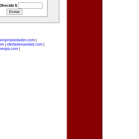
Ofrecido $
ariopropiedades.com
|
com
|
ofertadenavidad.com
|
ergia.com
|