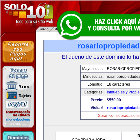
rosariopropieda
El dueño de este dominio lo ha
Mayusculas:
ROSARIOPROPIE
Minusculas:
rosariopropiedade
Longitud:
18 caracteres
Categorias:
Inmuebles y Propi
Precio:
$550.00
Visitar!
rosariopropiedad
Serán consideradas ofer
R