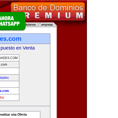
des.com
 puesto en Venta
DADES.COM
s.com
edades
es.com
tas
ealizar una Oferta