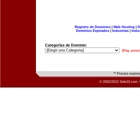
Registro de Dominios
|
Web Hosting
|
D
Dominios Expirados
|
Industrias
|
Indu
Categorías de Dominio:
[Pág. princi
** Precios expre
© 2002/2022 Solo10.com