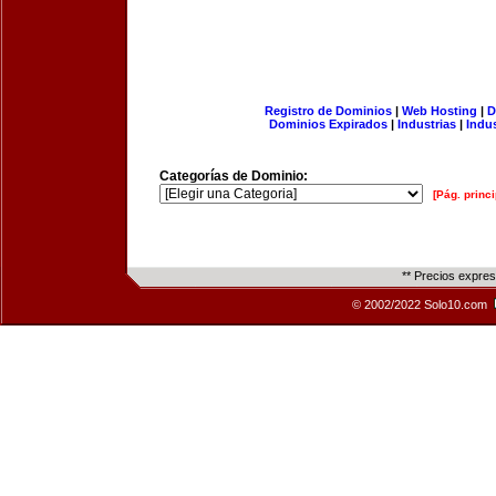
Registro de Dominios
|
Web Hosting
|
D
Dominios Expirados
|
Industrias
|
Indu
Categorías de Dominio:
[Pág. princi
** Precios expre
© 2002/2022 Solo10.com