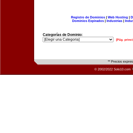
Registro de Dominios
|
Web Hosting
|
D
Dominios Expirados
|
Industrias
|
Indu
Categorías de Dominio:
[Pág. princi
** Precios expre
© 2002/2022 Solo10.com