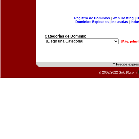
Registro de Dominios
|
Web Hosting
|
D
Dominios Expirados
|
Industrias
|
Indu
Categorías de Dominio:
[Pág. princi
** Precios expre
© 2002/2022 Solo10.com