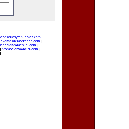
accesoriosyrepuestos.com
|
|
eventosdemarketing.com
|
stigacioncomercial.com
|
|
promocionwebsite.com
|
|