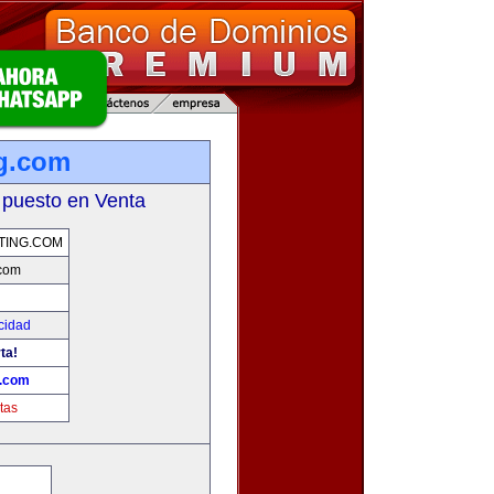
g.com
 puesto en Venta
TING.COM
.com
cidad
ta!
g.com
tas