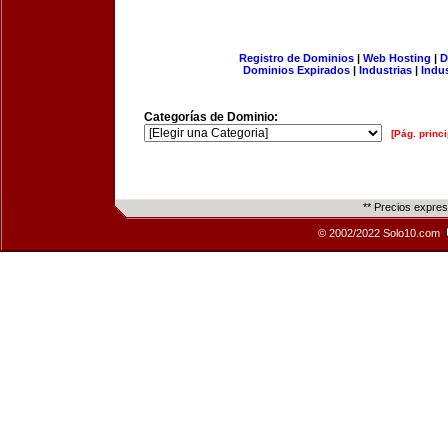
Registro de Dominios
|
Web Hosting
|
D
Dominios Expirados
|
Industrias
|
Indu
Categorías de Dominio:
[Pág. princi
** Precios expre
© 2002/2022 Solo10.com