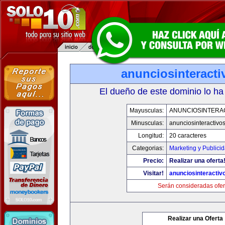
anunciosinteract
El dueño de este dominio lo ha
Mayusculas:
ANUNCIOSINTERA
Minusculas:
anunciosinteractivo
Longitud:
20 caracteres
Categorias:
Marketing y Publici
Precio:
Realizar una oferta
Visitar!
anunciosinteractiv
Serán consideradas ofer
Realizar una Oferta