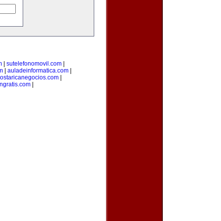
m
|
sutelefonomovil.com
|
m
|
auladeinformatica.com
|
ostaricanegocios.com
|
ngratis.com
|