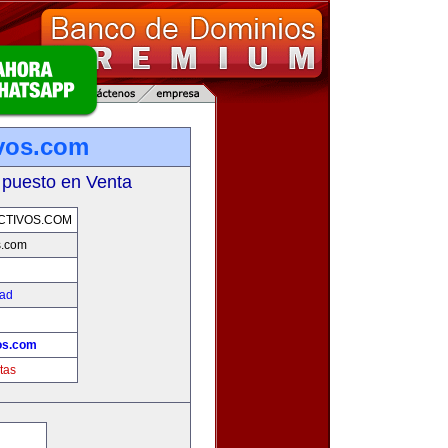
ivos.com
 puesto en Venta
CTIVOS.COM
s.com
dad
!
os.com
tas