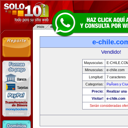
e-chile.co
Vendido!
Mayusculas:
E-CHILE.CO
Minusculas:
e-chile.com
Longitud:
7 caracteres
Categorias:
PaÃ­ses y Ci
Precio:
Realizar una 
Visitar!
e-chile.com
Serán consideradas ofer