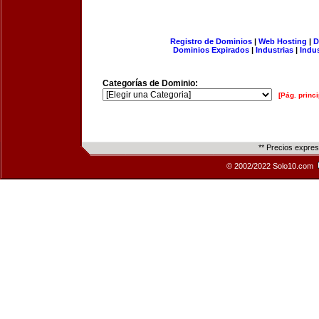
Registro de Dominios
|
Web Hosting
|
D
Dominios Expirados
|
Industrias
|
Indu
Categorías de Dominio:
[Pág. princi
** Precios expre
© 2002/2022 Solo10.com