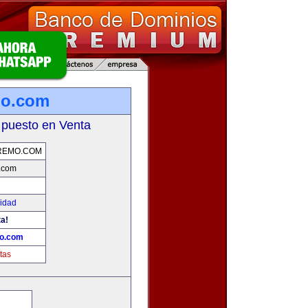
mo.com
 puesto en Venta
REMO.COM
.com
cidad
ta!
mo.com
tas