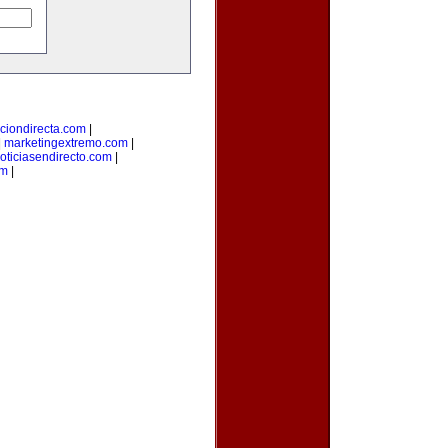
ciondirecta.com
|
|
marketingextremo.com
|
oticiasendirecto.com
|
om
|