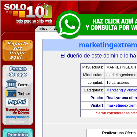
marketingextre
El dueño de este dominio lo ha
Mayusculas:
MARKETINGEXT
Minusculas:
marketingextremo
Longitud:
16 caracteres
Categorias:
Marketing y Publi
Precio:
Realizar una ofer
Visitar!
marketingextre
Serán consideradas ofer
Realizar una Oferta