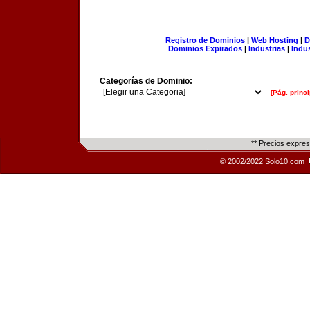
Registro de Dominios
|
Web Hosting
|
D
Dominios Expirados
|
Industrias
|
Indu
Categorías de Dominio:
[Pág. princi
** Precios expre
© 2002/2022 Solo10.com