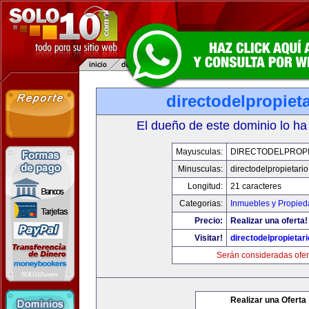
directodelpropiet
El dueño de este dominio lo ha
Mayusculas:
DIRECTODELPROPI
Minusculas:
directodelpropietari
Longitud:
21 caracteres
Categorias:
Inmuebles y Propie
Precio:
Realizar una oferta!
Visitar!
directodelpropietar
Serán consideradas ofer
Realizar una Oferta