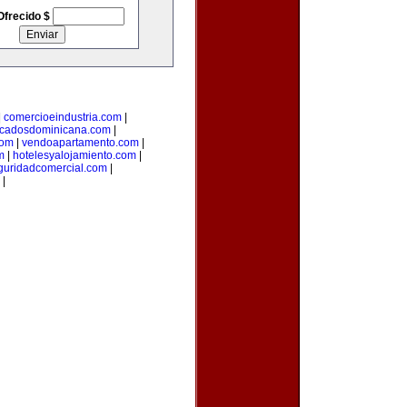
Ofrecido $
|
comercioeindustria.com
|
ficadosdominicana.com
|
com
|
vendoapartamento.com
|
m
|
hotelesyalojamiento.com
|
guridadcomercial.com
|
|