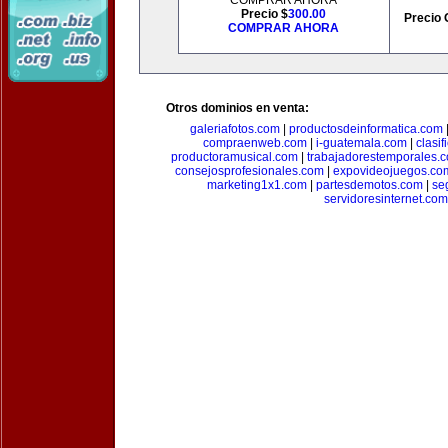
COMPRAR AHORA
Precio $
300.00
Precio 
COMPRAR AHORA
Otros dominios en venta:
galeriafotos.com
|
productosdeinformatica.com
compraenweb.com
|
i-guatemala.com
|
clasi
productoramusical.com
|
trabajadorestemporales.
consejosprofesionales.com
|
expovideojuegos.co
marketing1x1.com
|
partesdemotos.com
|
se
servidoresinternet.com