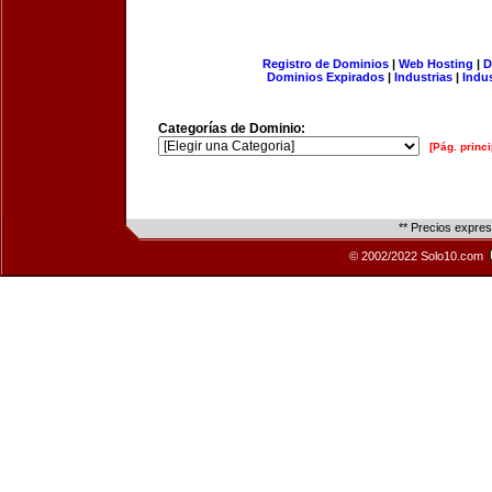
Registro de Dominios
|
Web Hosting
|
D
Dominios Expirados
|
Industrias
|
Indu
Categorías de Dominio:
[Pág. princi
** Precios expre
© 2002/2022 Solo10.com