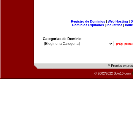
Registro de Dominios
|
Web Hosting
|
D
Dominios Expirados
|
Industrias
|
Indu
Categorías de Dominio:
[Pág. princi
** Precios expre
© 2002/2022 Solo10.com