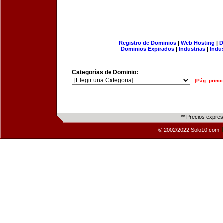
Registro de Dominios
|
Web Hosting
|
D
Dominios Expirados
|
Industrias
|
Indu
Categorías de Dominio:
[Pág. princi
** Precios expre
© 2002/2022 Solo10.com