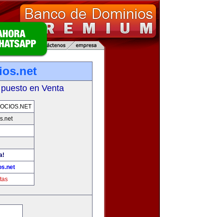
os.net
 puesto en Venta
OCIOS.NET
s.net
a!
s.net
tas