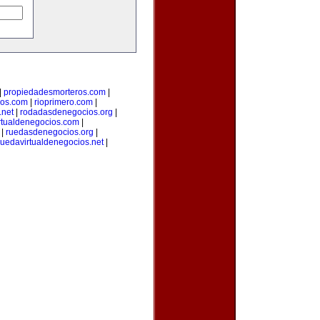
|
propiedadesmorteros.com
|
ios.com
|
rioprimero.com
|
.net
|
rodadasdenegocios.org
|
rtualdenegocios.com
|
|
ruedasdenegocios.org
|
ruedavirtualdenegocios.net
|