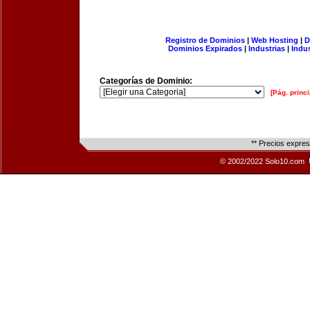
Registro de Dominios
|
Web Hosting
|
D
Dominios Expirados
|
Industrias
|
Indu
Categorías de Dominio:
[Pág. princi
** Precios expre
© 2002/2022 Solo10.com