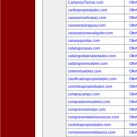
CamposyTierras.com
Ofer
caribepropiedades.com
Ofer
casasencarlospaz.com
Ofer
casasenparaguay.com
Ofer
casasypisosenalquiler.com
Ofer
casasyquintas.com
Ofer
catalogocasas.com
Ofer
catalogodepropiedades.com
Ofer
catalogoinmuebles.com
Ofer
chileinmuebles.com
Ofer
clasificadospropiedades.com
Ofer
colombiapropiedades.com
Ofer
compracampo.com
Ofer
compradeinmuebles.com
Ofer
comprarviviendas.com
Ofer
compraventabienesraices.com
Ofer
cordobapropiedades.com
Ofer
corredoresinmobiliarios.com
Ofer