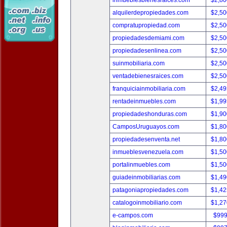
inmueblesbienesraices.com
$2,80
alquilerdepropiedades.com
$2,50
compratupropiedad.com
$2,50
propiedadesdemiami.com
$2,50
propiedadesenlinea.com
$2,50
suinmobiliaria.com
$2,50
ventadebienesraices.com
$2,50
franquiciainmobiliaria.com
$2,49
rentadeinmuebles.com
$1,99
propiedadeshonduras.com
$1,90
CamposUruguayos.com
$1,80
propiedadesenventa.net
$1,80
inmueblesvenezuela.com
$1,50
portalinmuebles.com
$1,50
guiadeinmobiliarias.com
$1,49
patagoniapropiedades.com
$1,42
catalogoinmobiliario.com
$1,27
e-campos.com
$999