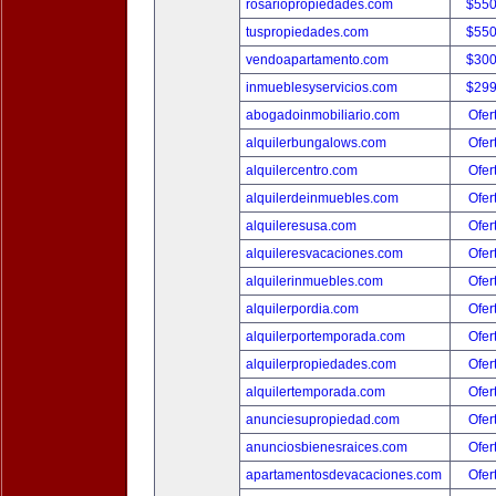
rosariopropiedades.com
$550
tuspropiedades.com
$550
vendoapartamento.com
$300
inmueblesyservicios.com
$299
abogadoinmobiliario.com
Ofer
alquilerbungalows.com
Ofer
alquilercentro.com
Ofer
alquilerdeinmuebles.com
Ofer
alquileresusa.com
Ofer
alquileresvacaciones.com
Ofer
alquilerinmuebles.com
Ofer
alquilerpordia.com
Ofer
alquilerportemporada.com
Ofer
alquilerpropiedades.com
Ofer
alquilertemporada.com
Ofer
anunciesupropiedad.com
Ofer
anunciosbienesraices.com
Ofer
apartamentosdevacaciones.com
Ofer