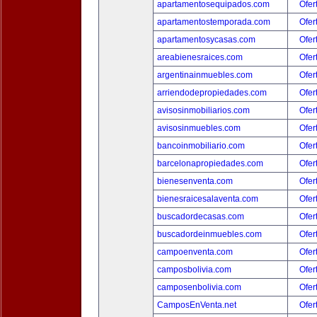
apartamentosequipados.com
Ofer
apartamentostemporada.com
Ofer
apartamentosycasas.com
Ofer
areabienesraices.com
Ofer
argentinainmuebles.com
Ofer
arriendodepropiedades.com
Ofer
avisosinmobiliarios.com
Ofer
avisosinmuebles.com
Ofer
bancoinmobiliario.com
Ofer
barcelonapropiedades.com
Ofer
bienesenventa.com
Ofer
bienesraicesalaventa.com
Ofer
buscadordecasas.com
Ofer
buscadordeinmuebles.com
Ofer
campoenventa.com
Ofer
camposbolivia.com
Ofer
camposenbolivia.com
Ofer
CamposEnVenta.net
Ofer