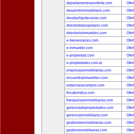
departamentosenoferta.com
Ofer
desarrolloinmobiliario.com
Ofer
deudashipotecarias.com
Ofer
directodelpropietario.com
Ofer
directorioinmuebles.com
Ofer
e-bienesraices.com
Ofer
e-inmueble.com
Ofer
e-propiedad.com
Ofer
e-propiedades.com.ar
Ofer
empresasinmobiliarias.com
Ofer
encuentrainmuebles.com
Ofer
estanciasycampos.com
Ofer
fincaturistica.com
Ofer
franquiciasinmobiliarias.com
Ofer
gerenciadepropiedades.com
Ofer
gerenciainmobiliaria.com
Ofer
gestiondeinmobiliarias.com
Ofer
gestioninmobiliarias.com
Ofer