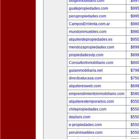
bloginmobiliario.com
$997
guatepropiedades.com
$995
perupropiedades.com
$995
CamposEnVenta.com.ar
$980
mundoinmuebles.com
$980
alquilerdepropiedades.es
$950
mendozapropiedades.com
$899
propiedadesvip.com
$899
ConsultorInmobiliario.com
$800
guiainmobiliaria.net
$799
directoatucasa.com
$750
alquileresweb.com
$699
emprendimientoinmobiliario.com
$580
alquilerestemporarios.com
$550
chilepropiedades.com
$550
depisos.com
$550
e-propiedades.com
$550
peruinmuebles.com
$550