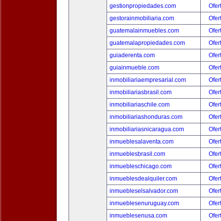
gestionpropiedades.com
Ofer
gestorainmobiliaria.com
Ofer
guatemalainmuebles.com
Ofer
guatemalapropiedades.com
Ofer
guiaderenta.com
Ofer
guiainmueble.com
Ofer
inmobiliariaempresarial.com
Ofer
inmobiliariasbrasil.com
Ofer
inmobiliariaschile.com
Ofer
inmobiliariashonduras.com
Ofer
inmobiliariasnicaragua.com
Ofer
inmueblesalaventa.com
Ofer
inmueblesbrasil.com
Ofer
inmuebleschicago.com
Ofer
inmueblesdealquiler.com
Ofer
inmuebleselsalvador.com
Ofer
inmueblesenuruguay.com
Ofer
inmueblesenusa.com
Ofer